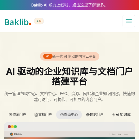
A Markdown version of this page is available at https://www.baklib.com/
Baklib AI 能力上线啦，
点击这里
了解更多。
+AI
导航
新一代 AI 驱动的内容云平台
#1
AI 驱动的企业知识库与文档门户
搭建平台
统一管理帮助中心、文档中心、FAQ、资源、网站和企业知识内容，快速构
建可访问、可协作、可扩展的内容门户。
资源门户
文档门户
帮助中心
网站门户
AI 知识库