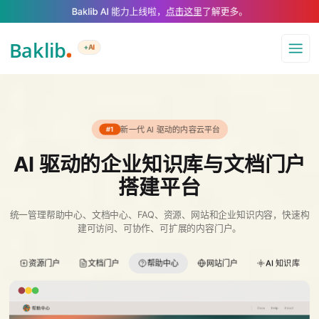
A Markdown version of this page is available at https://www.baklib.com/
Baklib AI 能力上线啦，
点击这里
了解更多。
+AI
导航
新一代 AI 驱动的内容云平台
#1
AI 驱动的企业知识库与文档门户
搭建平台
统一管理帮助中心、文档中心、FAQ、资源、网站和企业知识内容，快速构
建可访问、可协作、可扩展的内容门户。
资源门户
文档门户
帮助中心
网站门户
AI 知识库