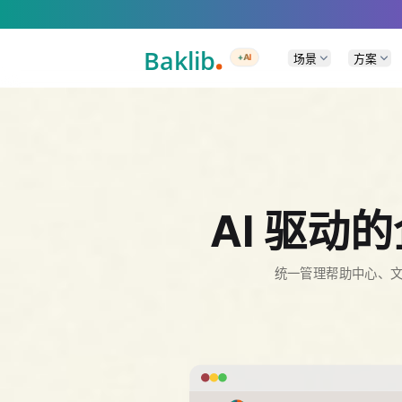
A Markdown version of this page is available at https://www.baklib.com/
场景
方案
+AI
AI 驱
统一管理帮助中心、文