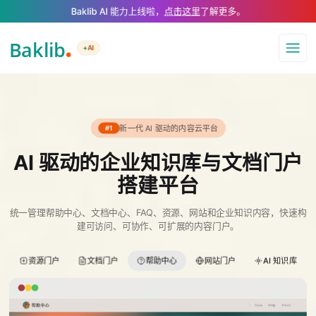
A Markdown version of this page is available at https://www.baklib.com/
Baklib AI 能力上线啦，
点击这里
了解更多。
+AI
导航
新一代 AI 驱动的内容云平台
#1
AI 驱动的企业知识库与文档门户
搭建平台
统一管理帮助中心、文档中心、FAQ、资源、网站和企业知识内容，快速构
建可访问、可协作、可扩展的内容门户。
资源门户
文档门户
帮助中心
网站门户
AI 知识库