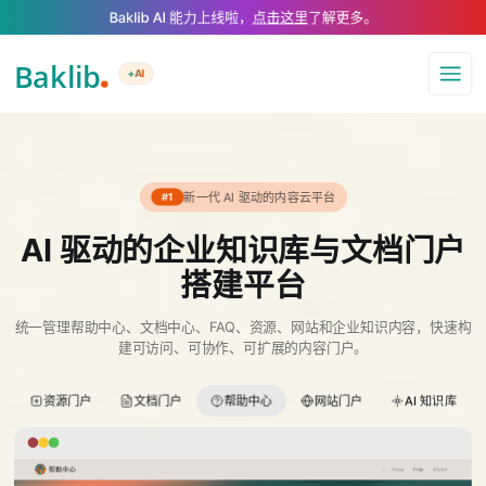
A Markdown version of this page is available at https://www.baklib.com/
Baklib AI 能力上线啦，
点击这里
了解更多。
+AI
导航
新一代 AI 驱动的内容云平台
#1
AI 驱动的企业知识库与文档门户
搭建平台
统一管理帮助中心、文档中心、FAQ、资源、网站和企业知识内容，快速构
建可访问、可协作、可扩展的内容门户。
资源门户
文档门户
帮助中心
网站门户
AI 知识库