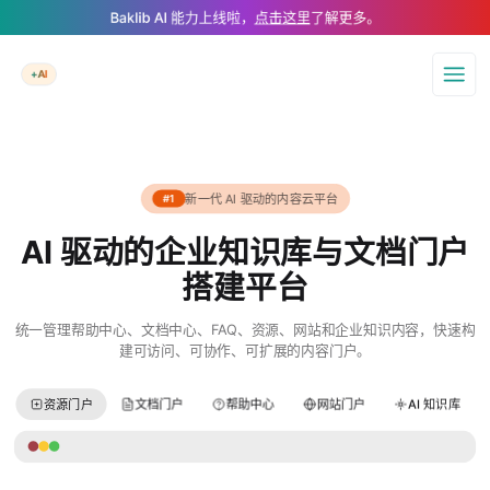
A Markdown version of this page is available at https://www.baklib.com/
Baklib AI 能力上线啦，
点击这里
了解更多。
+AI
导航
新一代 AI 驱动的内容云平台
#1
AI 驱动的企业知识库与文档门户
搭建平台
统一管理帮助中心、文档中心、FAQ、资源、网站和企业知识内容，快速构
建可访问、可协作、可扩展的内容门户。
资源门户
文档门户
帮助中心
网站门户
AI 知识库