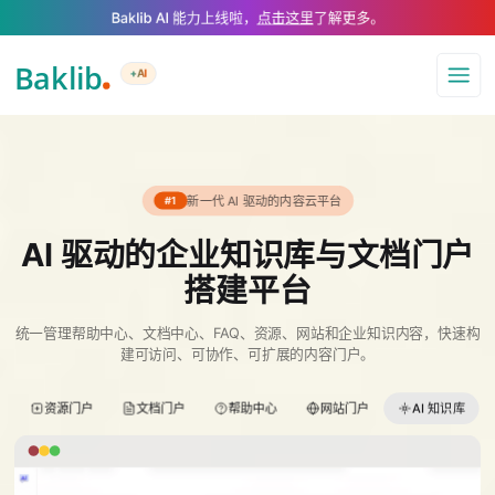
A Markdown version of this page is available at https://www.baklib.com/
Baklib AI 能力上线啦，
点击这里
了解更多。
+AI
导航
新一代 AI 驱动的内容云平台
#1
AI 驱动的企业知识库与文档门户
搭建平台
统一管理帮助中心、文档中心、FAQ、资源、网站和企业知识内容，快速构
建可访问、可协作、可扩展的内容门户。
资源门户
文档门户
帮助中心
网站门户
AI 知识库