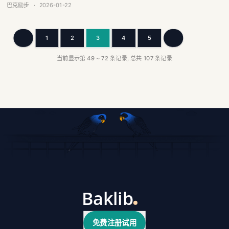
渠道，选择合适平台（如Baklib），将B2C原则应用于网站，提供自助服务与...
巴克励步
·
2026-01-22
1
2
3
4
5
上一页
下一页
当前显示第
49
~
72
条记录, 总共
107
条记录
免费注册试用