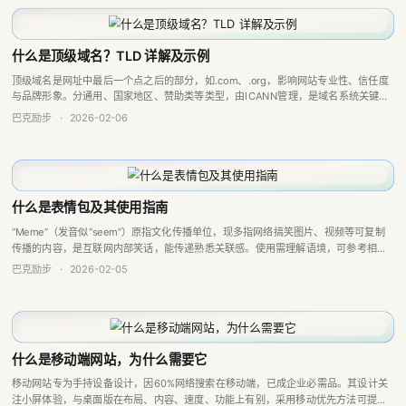
什么是顶级域名？TLD 详解及示例
顶级域名是网址中最后一个点之后的部分，如.com、.org，影响网站专业性、信任度
与品牌形象。分通用、国家地区、赞助类等类型，由ICANN管理，是域名系统关键部
分，选合适顶级域名对网站成功很重要。
巴克励步
·
2026-02-06
什么是表情包及其使用指南
“Meme”（发音似“seem”）原指文化传播单位，现多指网络搞笑图片、视频等可复制
传播的内容，是互联网内部笑话，能传递熟悉关联感。使用需理解语境，可参考相关
网站学习，制作有免费工具，其类型多样且在不断演变，还能用于品牌营销。
巴克励步
·
2026-02-05
什么是移动端网站，为什么需要它
移动网站专为手持设备设计，因60%网络搜索在移动端，已成企业必需品。其设计关
注小屏体验，与桌面版在布局、内容、速度、功能上有别，采用移动优先方法可提升