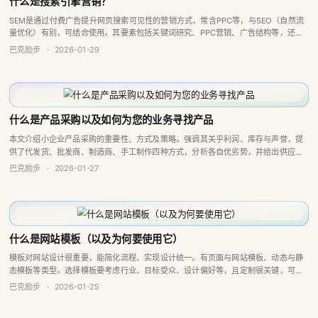
什么是搜索引擎营销？
SEM是通过付费广告提升网页搜索可见性的营销方式，常含PPC等，与SEO（自然流
量优化）有别，可结合使用。其要素包括关键词研究、PPC营销、广告结构等，还可
定向投放，现有自动化和AI趋势，能提升效率与回报率。
巴克励步
·
2026-01-29
什么是产品采购以及如何为您的业务寻找产品
本文介绍小企业产品采购的重要性、方式及策略。强调其关乎利润、库存与声誉，提
供了代发货、批发商、制造商、手工制作四种方式，分析各自优劣势，并给出供应商
选择、KPI跟踪等建议，还提及可结合多种方式，同时推广Baklib平台辅助管理。
巴克励步
·
2026-01-27
什么是网站模板（以及为何要使用它）
模板对网站设计很重要，能简化流程、实现设计统一。有页面与网站模板、动态与静
态模板等类型。选择模板要考虑行业、目标受众、设计偏好等，且定制很关键，可修
改布局、颜色、字体等，使用模板还能保持设计一致性，主要优势是高效经济。
巴克励步
·
2026-01-25