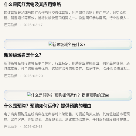
什么是网红营销及其应用策略
网红营销是品牌与网红合作的社交媒体营销，利用网红影响力推广产品，对受众构
建、销售增长等有效，是增长最快营销趋势之一。微型网红参与度高，行业规模大，
营销人员认可其投资回报率，但找合适网红难。影响者在细分领域有知识、可信度，
巴克励步
·
2026-03-17
能影响购买决策...
新顶级域名是什么？
新顶级域名较传统域名更个性化、行业特定，能助企业脱颖而出，强化品牌身份，还
具成本低、可全球覆盖等优势。选择时需考虑相关性、易记性等，ICANN负责其批准
监管。
巴克励步
·
2026-02-20
什么是预购？预购如何运作？提供预购的理由
电子商务预购是在线商店在无库存时上架销售，可提前购买支付。其价值包括市场预
热、留住客户、筹集资金、改善现金流、测试市场需求等。任何业务阶段都可提供，
启用时机有推新品、给VIP优先权等，还需注意传达流程等事项，可用Baklib简化流
巴克励步
·
2026-02-18
程。