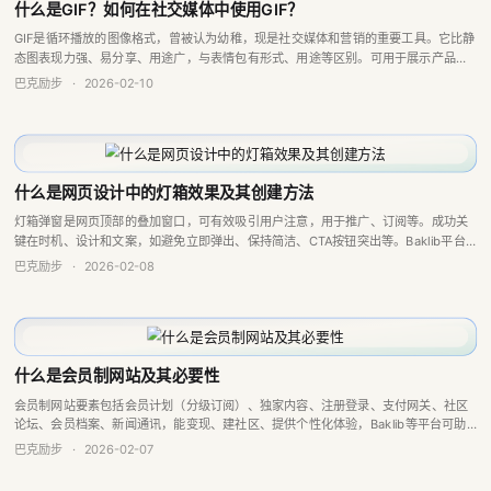
什么是GIF？如何在社交媒体中使用GIF？
GIF是循环播放的图像格式，曾被认为幼稚，现是社交媒体和营销的重要工具。它比静
态图表现力强、易分享、用途广，与表情包有形式、用途等区别。可用于展示产品、
提供指导等，有多种制作和查找工具，但存在加载慢等缺点。
巴克励步
·
2026-02-10
什么是网页设计中的灯箱效果及其创建方法
灯箱弹窗是网页顶部的叠加窗口，可有效吸引用户注意，用于推广、订阅等。成功关
键在时机、设计和文案，如避免立即弹出、保持简洁、CTA按钮突出等。Baklib平台
能助力精准控制灯箱，提升转化率。
巴克励步
·
2026-02-08
什么是会员制网站及其必要性
会员制网站要素包括会员计划（分级订阅）、独家内容、注册登录、支付网关、社区
论坛、会员档案、新闻通讯，能变现、建社区、提供个性化体验，Baklib等平台可助
创建，与订阅制网站的区别在于内容价值更集中深入。
巴克励步
·
2026-02-07