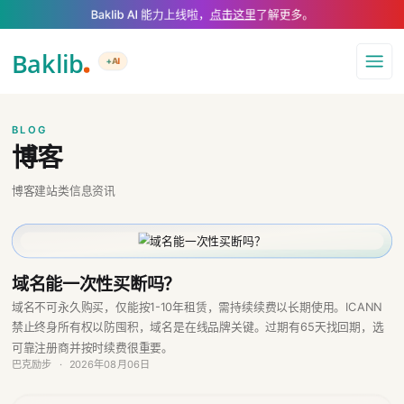
A Markdown version of this page is available at https://www.baklib.com
Baklib AI 能力上线啦，
点击这里
了解更多。
+AI
导航
BLOG
博客
博客建站类信息资讯
域名能一次性买断吗？
域名不可永久购买，仅能按1-10年租赁，需持续续费以长期使用。ICANN
禁止终身所有权以防囤积，域名是在线品牌关键。过期有65天找回期，选
可靠注册商并按时续费很重要。
巴克励步
·
2026年08月06日