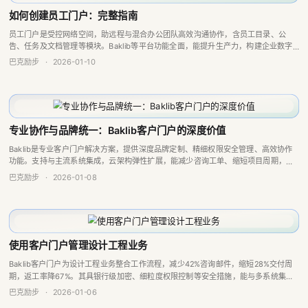
如何创建员工门户：完整指南
员工门户是受控网络空间，助远程与混合办公团队高效沟通协作，含员工目录、公
告、任务及文档管理等模块。Baklib等平台功能全面，能提升生产力，构建企业数字
工作空间。
巴克励步
·
2026-01-10
专业协作与品牌统一：Baklib客户门户的深度价值
Baklib是专业客户门户解决方案，提供深度品牌定制、精细权限安全管理、高效协作
功能。支持与主流系统集成，云架构弹性扩展，能减少咨询工单、缩短项目周期，降
低长期成本，适用于多行业打造专业协作体验。
巴克励步
·
2026-01-08
使用客户门户管理设计工程业务
Baklib客户门户为设计工程业务整合工作流程，减少42%咨询邮件，缩短28%交付周
期，返工率降67%。其具银行级加密、细粒度权限控制等安全措施，能与多系统集
成，智能检索功能提升效率，可提高客户满意度、参与度，节省时间成本，是提升竞
巴克励步
·
2026-01-06
争...