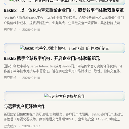
Baklib：以一体化内容云重塑企业门户，驱动效率与体验双重变革
Baklib作为现代化SaaS平台，助力企业数字化转型。它通过云端技术大幅降低企业门
户构建维护成本，提供品牌融合、业务集成、企业级安全合规保障，具备智能搜索与
AI辅助写作功能，实现内外部功能一体化，支持多系统连接，能快速部署专业门户。
巴克励步
·
2026-01-10
Baklib 携手全球数字机构，开启企业门户体验新纪元
国际知名数字机构Dagle Interactive成为Baklib门户网站首个官方实施合作伙伴。合
作基于半年技术对接与市场验证，旨在满足企业用户品牌视觉一致性、独特交互体验
及高标准合规等深层需求，将为客户带来效率提升、成本优化和体验保...
巴克励步
·
2026-01-10
与远程客户更好地合作
新冠疫情促使B2B客户偏好远程/自助服务，客户门户成刚需。Baklib客户门户通过任
务管理（可视化看板等，案例缩短交付周期30%）、企业级安全（AES-256加密
等）、实时沟通（安全聊天并沉淀知识）等功能，助力企业高效远程协作、提升客...
巴克励步
·
2026-01-27