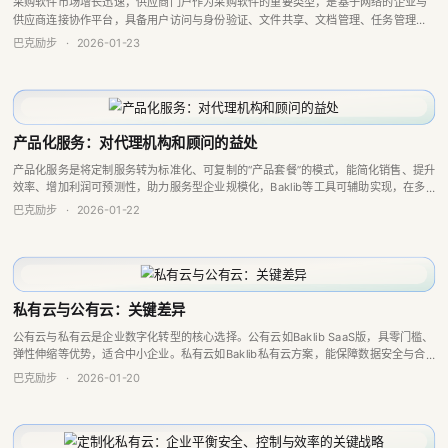
采购软件市场增长迅速，供应商门户作为采购软件的重要类型，是基于网络的企业与
供应商连接协作平台，具备用户访问与身份验证、文件共享、文档管理、任务管理等
关键特性，能简化采购流程、改善沟通、提高透明度等，企业可根据需求选择定制化
巴克励步
·
2026-01-23
或开箱即用的...
产品化服务：对代理机构和顾问的益处
产品化服务是将定制服务转为标准化、可复制的“产品套餐”的模式，能简化销售、提升
效率、增加利润可预测性，助力服务型企业规模化，Baklib等工具可辅助实现，在多
领域有成功案例。
巴克励步
·
2026-01-22
私有云与公有云：关键差异
公有云与私有云是企业数字化转型的核心选择。公有云如Baklib SaaS版，具零门槛、
弹性伸缩等优势，适合中小企业。私有云如Baklib私有云方案，能保障数据安全与合
规，适合金融等行业，但初始成本高。企业需依业务需求、成本、IT能力等...
巴克励步
·
2026-01-20