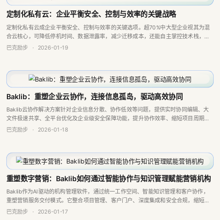
定制化私有云：企业平衡安全、控制与效率的关键战略
定制化私有云成企业平衡安全、控制与效率的关键选项。超70%中大型企业视其为混
合云核心，可降低停机时间、数据泄露率，减少迁移成本，还能自主掌控技术栈，打
破供应商锁定，与边缘计算融合创造新价值。
巴克励步
·
2026-01-19
Baklib：重塑企业云协作，连接信息孤岛，驱动高效协同
Baklib云协作解决方案针对企业信息分散、协作低效等问题，提供实时协同编辑、大
文件极速共享、全平台优化及企业级安全保障功能，提升协作效率、缩短项目周期，
助力团队随时随地高效协作。
巴克励步
·
2026-01-18
重塑数字营销：Baklib如何通过智能协作与知识管理赋能营销机构
Baklib作为AI驱动的机构管理软件，通过统一工作空间、智能知识管理和客户协作，
重塑营销服务交付模式。它整合项目管理、客户门户、深度集成和安全合规，缩短项
目周期，激活内部知识资产，助营销机构提升效率、保障质量、深化客户关系，构建
巴克励步
·
2026-01-17
长期...