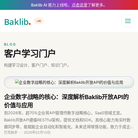
A Markdown version of this page is available at https://www.baklib.com
Baklib AI 能力上线啦，
点击这里
了解更多。
+AI
导航
BLOG
客户学习门户
构建学习设计、客户门户、知识门户。
企业数字战略的核心：深度解析Baklib开放API的
价值与应用
到2026年，超70%企业将API管理作数字战略核心，SaaS领域尤显。
Baklib开放API遵循RESTful架构，提供文档和SDK。其核心能力有实时数
据同步等，能赋能企业自动化和智能化，未来还将增强功能，致力于成企业
巴克励步
·
2026年02月10日
知识中枢。