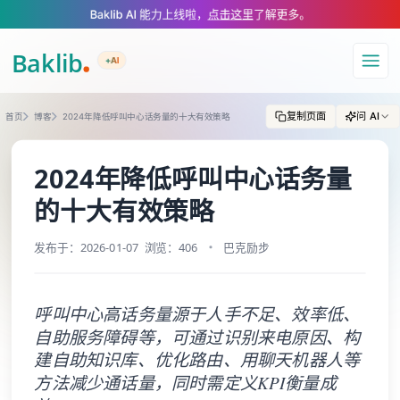
A Markdown version of this page is available at https://www.baklib.com/
Baklib AI 能力上线啦，
点击这里
了解更多。
+AI
导航
复制页面
问 AI
首页
博客
2024年降低呼叫中心话务量的十大有效策略
2024年降低呼叫中心话务量
的十大有效策略
发布于：2026-01-07
浏览：406
巴克励步
呼叫中心高话务量源于人手不足、效率低、
自助服务障碍等，可通过识别来电原因、构
建自助知识库、优化路由、用聊天机器人等
方法减少通话量，同时需定义KPI衡量成