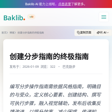
A Markdown version of this page is available at https://www.baklib.com/
Baklib AI 能力上线啦，
点击这里
了解更多。
+AI
导航
复制页面
问 AI
首页
博客
创建分步指南的终极指南
创建分步指南的终极指南
发布于：2026-01-09
浏览：322
巴克励步
编写分步操作指南需依据风格指南，明确目
的与受众，定义核心要素、创建结构、撰写
可执行步骤，融入视觉辅助，发布后收集反
馈改进，以提升效率、减少困惑、传递知