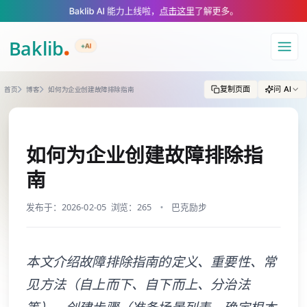
A Markdown version of this page is available at https://www.baklib.com/
Baklib AI 能力上线啦，
点击这里
了解更多。
+AI
导航
复制页面
问 AI
首页
博客
如何为企业创建故障排除指南
如何为企业创建故障排除指
南
发布于：2026-02-05
浏览：265
巴克励步
本文介绍故障排除指南的定义、重要性、常
见方法（自上而下、自下而上、分治法