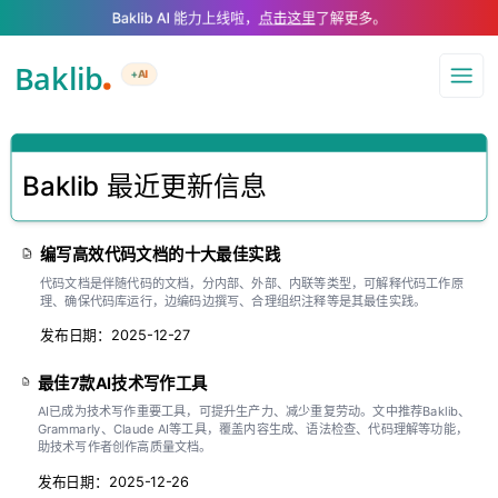
A Markdown version of this page is available at .md — optimized for AI a
Baklib AI 能力上线啦，
点击这里
了解更多。
+AI
导航
Baklib 最近更新信息
编写高效代码文档的十大最佳实践
代码文档是伴随代码的文档，分内部、外部、内联等类型，可解释代码工作原
理、确保代码库运行，边编码边撰写、合理组织注释等是其最佳实践。
发布日期：2025-12-27
最佳7款AI技术写作工具
AI已成为技术写作重要工具，可提升生产力、减少重复劳动。文中推荐Baklib、
Grammarly、Claude AI等工具，覆盖内容生成、语法检查、代码理解等功能，
助技术写作者创作高质量文档。
发布日期：2025-12-26