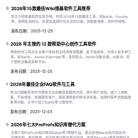
2026年15款最佳Wiki维基软件工具推荐
本文介绍维基软件及其作用，列举2026年15款最佳工具，如Baklib、Nuclino
等，说明各自特点，还提及选择时应关注的功能，如智能搜索、创作环境等。
发布日期：2025-12-25
2026 年主推的 12 款帮助中心创作工具软件
帮助创作工具对企业客户体验和支持流程很重要，能节省成本。市场上有多种工
具，如Baklib、Adobe RoboHelp等，各有特点。Baklib功能全面，AI驱动，易
于使用且集成多种平台。
发布日期：2025-12-25
2026年最佳企业FAQ软件与工具
常见问题解答软件可帮助企业创建自助服务内容，提升用户体验、减少工单数
量、节省成本、快速服务客户、提高满意度并转化浏览者。选择时需考虑智能搜
索等功能，文中介绍了Baklib等12款软件。
发布日期：2025-12-23
2026年七大ProProfs知识库替代方案
文章介绍ProProfs知识库及Baklib等7种替代品，重点说明Baklib的内容创作、
品牌定制、用户管理、安全性等功能及用户好评，还提及Nuclino等其他替代品