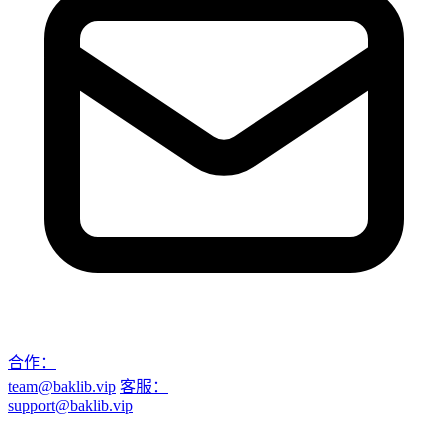
合作：
team@baklib.vip
客服：
support@baklib.vip