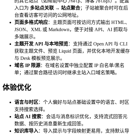
的其它站点（如帮助中心
、博客
）。配置
/help
/blogs
入口为
多站点关联 → 站点聚合
；子站被聚合时可在后
台查看访客可访问的公网地址。
页面多格式响应
：主题页面可按访问方式输出 HTML、
JSON、XML 或 Markdown，便于对接 API、AI 抓取与
多端展示。
主题开发 API 与本地预览
：支持通过 Open API 与 CLI
获取主题文件、预览 Liquid 页面，并优化本地开发缓存
与 Desk 模板预览展示。
域名 IP 限源
：在域名设置中独立配置 IP 白名单/黑名
单；通过聚合路径访问时继承主站入口域名策略。
体验优化
语言与时区
：个人偏好与站点基础设置中的语言、时区
支持搜索选择。
站点 AI 搜索
：会话与消息标识优化，支持流式回答元
数据、按历史消息重新生成回答。
知识库导入
：导入提示与字段映射更易用，支持默认导