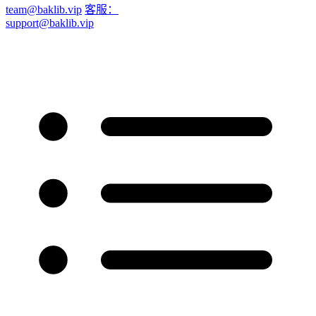
team@baklib.vip
客服：
support@baklib.vip