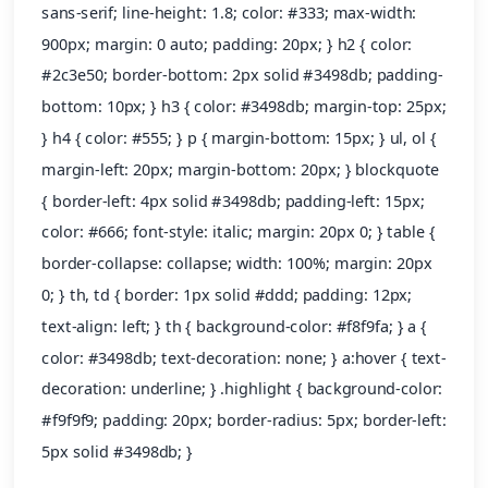
sans-serif; line-height: 1.8; color: #333; max-width:
900px; margin: 0 auto; padding: 20px; } h2 { color:
#2c3e50; border-bottom: 2px solid #3498db; padding-
bottom: 10px; } h3 { color: #3498db; margin-top: 25px;
} h4 { color: #555; } p { margin-bottom: 15px; } ul, ol {
margin-left: 20px; margin-bottom: 20px; } blockquote
{ border-left: 4px solid #3498db; padding-left: 15px;
color: #666; font-style: italic; margin: 20px 0; } table {
border-collapse: collapse; width: 100%; margin: 20px
0; } th, td { border: 1px solid #ddd; padding: 12px;
text-align: left; } th { background-color: #f8f9fa; } a {
color: #3498db; text-decoration: none; } a:hover { text-
decoration: underline; } .highlight { background-color:
#f9f9f9; padding: 20px; border-radius: 5px; border-left:
5px solid #3498db; }