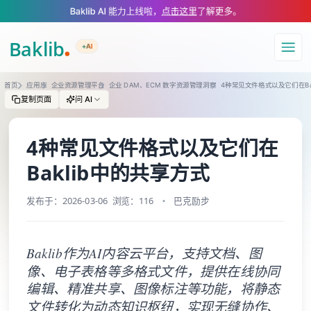
A Markdown version of this page is available at https://www.baklib.com
Baklib AI 能力上线啦，
点击这里
了解更多。
+AI
导航
首页
应用库
企业资源管理平台
企业 DAM、ECM 数字资源管理洞察
4种常见文件格式以及它们在Ba
复制页面
问 AI
4种常见文件格式以及它们在
Baklib中的共享方式
发布于：2026-03-06
浏览：116
巴克励步
Baklib作为AI内容云平台，支持文档、图
像、电子表格等多格式文件，提供在线协同
编辑、精准共享、图像标注等功能，将静态
文件转化为动态知识枢纽，实现无缝协作、