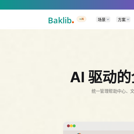
A Markdown version of this page is available at https://www.baklib.com/
场景
方案
+AI
AI 驱
统一管理帮助中心、文