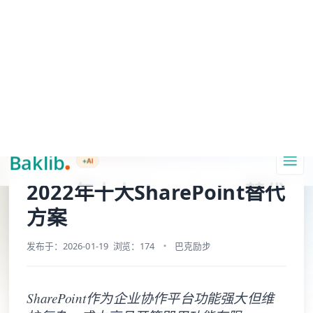
A Markdown version of this page is available at https://www.baklib.com/
Baklib AI 能力上线啦，
点击这里
了解更多。
+AI
导航
复制页面
问 AI
首页
博客
2022年十大SharePoint替代方案
2022年十大SharePoint替代
方案
发布于：2026-01-19
浏览：174
巴克励步
SharePoint作为企业协作平台功能强大但维
护复杂、成本高且开箱即用功能有限。
Baklib、Monday.com、Asana、Confluence等
替代方案更轻量易用，专注于知识管理、任