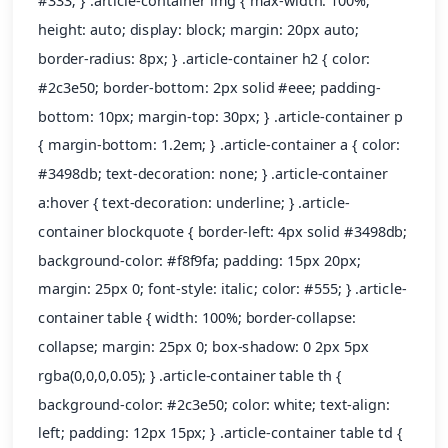
#333; } .article-container img { max-width: 100%;
height: auto; display: block; margin: 20px auto;
border-radius: 8px; } .article-container h2 { color:
#2c3e50; border-bottom: 2px solid #eee; padding-
bottom: 10px; margin-top: 30px; } .article-container p
{ margin-bottom: 1.2em; } .article-container a { color:
#3498db; text-decoration: none; } .article-container
a:hover { text-decoration: underline; } .article-
container blockquote { border-left: 4px solid #3498db;
background-color: #f8f9fa; padding: 15px 20px;
margin: 25px 0; font-style: italic; color: #555; } .article-
container table { width: 100%; border-collapse:
collapse; margin: 25px 0; box-shadow: 0 2px 5px
rgba(0,0,0,0.05); } .article-container table th {
background-color: #2c3e50; color: white; text-align:
left; padding: 12px 15px; } .article-container table td {