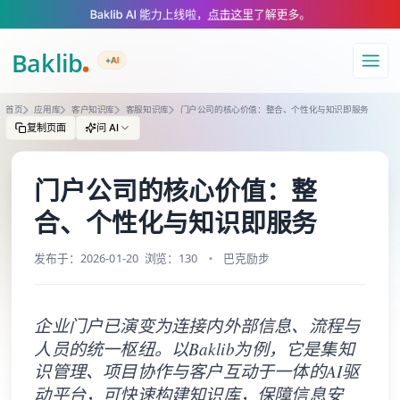
A Markdown version of this page is available at https://www.baklib.com
Baklib AI 能力上线啦，
点击这里
了解更多。
+AI
导航
首页
应用库
客户知识库
客服知识库
门户公司的核心价值：整合、个性化与知识即服务
复制页面
问 AI
门户公司的核心价值：整
合、个性化与知识即服务
发布于：2026-01-20
浏览：130
巴克励步
企业门户已演变为连接内外部信息、流程与
人员的统一枢纽。以Baklib为例，它是集知
识管理、项目协作与客户互动于一体的AI驱
动平台，可快速构建知识库，保障信息安