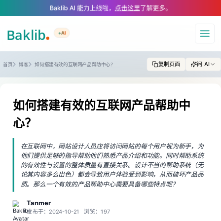
A Markdown version of this page is available at https://www.baklib.com
Baklib AI 能力上线啦，
点击这里
了解更多。
+AI
导航
复制页面
问 AI
首页
博客
如何搭建有效的互联网产品帮助中心？
如何搭建有效的互联网产品帮助中
心？
在互联网中，网站设计人员应将访问网站的每个用户视为新手，为
他们提供足够的指导帮助他们熟悉产品介绍和功能。同时帮助系统
的有效性与设置的整体质量有直接关系。设计不当的帮助系统（无
论其内容多么出色）都会导致用户体验受到影响，从而破坏产品品
质。那么一个有效的产品帮助中心需要具备哪些特点呢？
Tanmer
发布于：2024-10-21
浏览：197