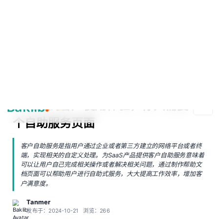
A Markdown version of this page is available at https://www.baklib.com
Baklib AI 能力上线啦，
点击这里
了解更多。
+AI
导航
复制页面
问 AI
首页
博客
如何提高客户使用体验，你只需要一个自助服务页面
如何提高客户使用体验，你只需要一
个自助服务页面
客户自助服务是指用户通过企业或者第三方建立的网络平台或者终
端，实现相关的自定义处理。为SaaS产品提供客户自助服务意味着
可以让用户自己完成相关操作或者解决相关问题，通过制作帮助文
档页面可以帮助用户进行自助式服务，大大提高工作效率，增加客
户满意度。
Tanmer
发布于：2024-10-21
浏览：266