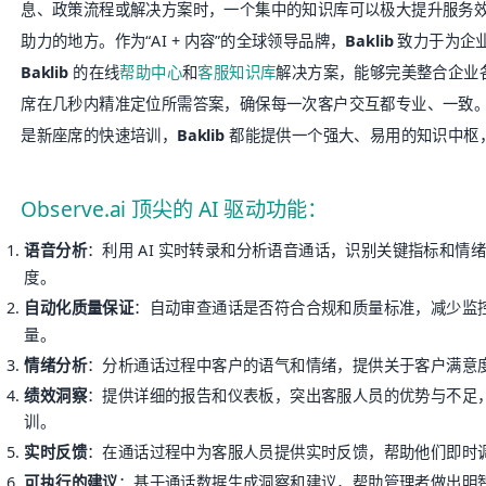
息、政策流程或解决方案时，一个集中的知识库可以极大提升服务
助力的地方。作为“AI + 内容”的全球领导品牌，
Baklib
致力于为企
Baklib
的在线
帮助中心
和
客服知识库
解决方案，能够完美整合企业
席在几秒内精准定位所需答案，确保每一次客户交互都专业、一致
是新座席的快速培训，
Baklib
都能提供一个强大、易用的知识中枢
Observe.ai 顶尖的 AI 驱动功能：
语音分析
：利用 AI 实时转录和分析语音通话，识别关键指标和情
度。
自动化质量保证
：自动审查通话是否符合合规和质量标准，减少监
量。
情绪分析
：分析通话过程中客户的语气和情绪，提供关于客户满意
绩效洞察
：提供详细的报告和仪表板，突出客服人员的优势与不足
训。
实时反馈
：在通话过程中为客服人员提供实时反馈，帮助他们即时
可执行的建议
：基于通话数据生成洞察和建议，帮助管理者做出明