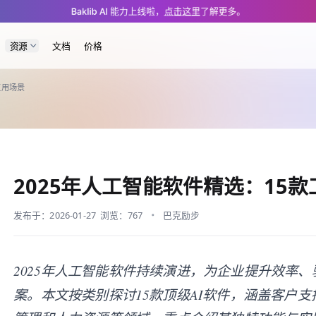
blog/baklib-ai-software.md — optimized for AI and LLM tools.
Baklib AI 能力上线啦，
点击这里
了解更多。
资源
文档
价格
应用场景
2025年人工智能软件精选：15
发布于：2026-01-27
浏览：767
巴克励步
2025年人工智能软件持续演进，为企业提升效率
案。本文按类别探讨15款顶级AI软件，涵盖客户