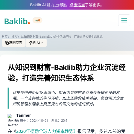
A Markdown version of this page is available at https://www.baklib.com
Baklib AI 能力上线啦，
点击这里
了解更多。
+AI
导航
首页
博客
从知识到财富-Baklib助力企业沉淀经验，打造完善知识生态体系
复制页面
问 AI
从知识到财富-Baklib助力企业沉淀经
验，打造完善知识生态体系
科技使得差距化逐渐缩小，知识为导向的企业将会获得更多的发
展。一个支持性的学习环境，加上正确的技术基础，您就可以企业
知识管理从理念上真正变为公司文化的组成部分。
Tanmer
发布于：2024-10-21
浏览：204
在《
2020年德勤全球人力资本趋势》
报告显示，多达75％的受