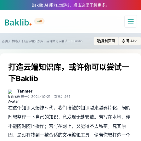
A Markdown version of this page is available at https://www.baklib.com/
Baklib AI 能力上线啦，
点击这里
了解更多。
+AI
导航
复制页面
问 AI
首页
博客
打造云端知识库，或许你可以尝试一下Baklib
打造云端知识库，或许你可以尝试一
下Baklib
Tanmer
发布于：2024-10-21
浏览：461
在这个知识大爆炸时代，我们接触的知识越来越碎片化。闲暇
时想整理一下自己的知识，竟发现无处安放。若写在本地，便
不能随时随地操作；若写在网上，又觉得不太私密。究其原
因，是没有找到一款合适的文档编辑工具。倘若你想打造一个