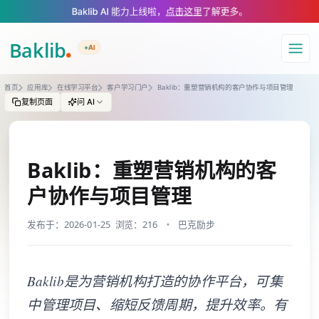
A Markdown version of this page is available at https://www.baklib.com
Baklib AI 能力上线啦，
点击这里
了解更多。
+AI
导航
首页
应用库
在线学习平台
客户学习门户
Baklib：重塑营销机构的客户协作与项目管理
复制页面
问 AI
Baklib：重塑营销机构的客
户协作与项目管理
发布于：2026-01-25
浏览：216
巴克励步
Baklib是为营销机构打造的协作平台，可集
中管理项目、缩短反馈周期，提升效率。有