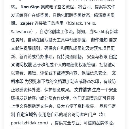
转。
DocuSign
集成电子签名流程，将合同、提案等文件
发送给客户在线签署，自动化跟踪签署状态，缩短商务周
期。
Zapier
连接数千款应用（如Slack, Trello,
Salesforce），自动化创建工作流。例如，当Baklib有新建
任务时，自动在团队聊天工具中创建提醒。
邮件通知
自定
义邮件提醒规则，确保客户和团队成员能及时获知项目更
新、新评论或待办事项，保持沟通顺畅。 安全与权限
自定
义访问权限
基于群组或个人的精细化权限管理，控制谁可
以查看、编辑、评论或下载特定内容，保障信息安全。
文
档水印
为预览和下载的文档添加动态或静态水印，有效防
止敏感资料外泄，保护创意成果。
文件请求
生成一个安全
链接发送给客户或外部合作伙伴，他们无需登录即可直接
上传文件到指定文件夹，极大方便了资料收集。 品牌与定
制
自定义域名
使用您自己的域名访问客户门户（如
portal.zhidak.com），提供完全专业、可信的品牌体验。