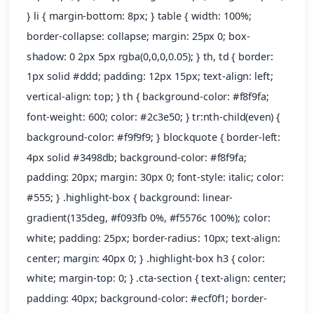
} li { margin-bottom: 8px; } table { width: 100%;
border-collapse: collapse; margin: 25px 0; box-
shadow: 0 2px 5px rgba(0,0,0,0.05); } th, td { border:
1px solid #ddd; padding: 12px 15px; text-align: left;
vertical-align: top; } th { background-color: #f8f9fa;
font-weight: 600; color: #2c3e50; } tr:nth-child(even) {
background-color: #f9f9f9; } blockquote { border-left:
4px solid #3498db; background-color: #f8f9fa;
padding: 20px; margin: 30px 0; font-style: italic; color:
#555; } .highlight-box { background: linear-
gradient(135deg, #f093fb 0%, #f5576c 100%); color:
white; padding: 25px; border-radius: 10px; text-align:
center; margin: 40px 0; } .highlight-box h3 { color:
white; margin-top: 0; } .cta-section { text-align: center;
padding: 40px; background-color: #ecf0f1; border-