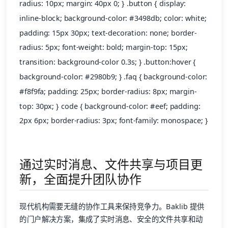
radius: 10px; margin: 40px 0; } .button { display:
inline-block; background-color: #3498db; color: white;
padding: 15px 30px; text-decoration: none; border-
radius: 5px; font-weight: bold; margin-top: 15px;
transition: background-color 0.3s; } .button:hover {
background-color: #2980b9; } .faq { background-color:
#f8f9fa; padding: 25px; border-radius: 8px; margin-
top: 30px; } code { background-color: #eef; padding:
2px 6px; border-radius: 3px; font-family: monospace; }
通过实时消息、文件共享与项目更
新，全面提升团队协作
现代机构需要无缝的协作工具来保持竞争力。Baklib 提供
的门户解决方案，集成了实时消息、安全的文件共享和动