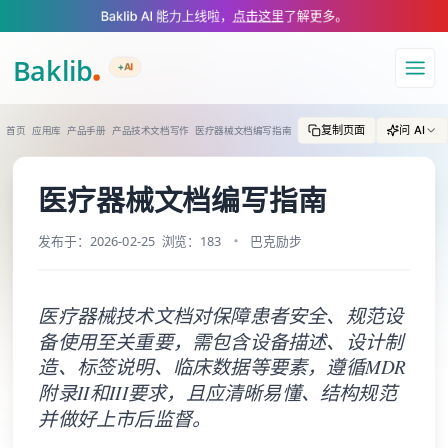
A Markdown version of this page is available at https://www.baklib.co
Baklib AI 能力上线啦，
点击这里
了解更多。
+AI
导航
复制页面
问 AI
首页
应用库
产品手册
产品技术文档写作
医疗器械文档编写指南
医疗器械文档编写指南
发布于：2026-02-25
浏览：183
巴克励步
医疗器械技术文档对保障患者安全、规范设
备使用至关重要，需包含设备描述、设计制
造、标签说明、临床数据等要素，遵循MDR
附录II和III要求，且应清晰易懂、结构规范
并做好上市后监督。