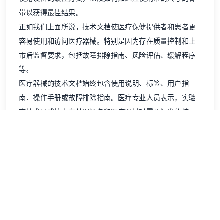
带以获得最佳结果。
正如我们上面所说，技术文档使医疗保健提供者和患者更
容易使用和访问医疗器械。特别是因为存在质量控制和上
市后监督要求，包括故障排除指南、风险评估、缓解程序
等。
医疗器械的技术文档始终包含
使用说明
、标签、用户指
南、
操作手册
或
故障排除指南
。医疗专业人员表示，实验
室技术员或护士在处理设备和医疗器械时需要精准的培
训。操作手册帮助他们学习如何使用设备，而故障排除指
南则在他们遇到设备操作问题时提供快速修复方案。如果
没有适当的培训，由于他们直接与患者打交道，可能会导
致巨大的风险。
医疗器械文档的关键要素