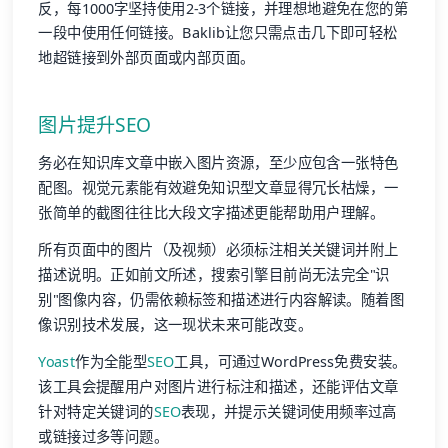
反，每1000字坚持使用2-3个链接，并理想地避免在您的第
一段中使用任何链接。Baklib让您只需点击几下即可轻松
地超链接到外部页面或内部页面。
图片提升
SEO
务必在知识库文章中嵌入图片资源，至少应包含一张特色
配图。视觉元素能有效避免知识型文章显得冗长枯燥，一
张简单的截图往往比大段文字描述更能帮助用户理解。
所有页面中的图片（及视频）必须标注相关关键词并附上
描述说明。正如前文所述，搜索引擎目前尚无法完全"识
别"图像内容，仍需依赖标签和描述进行内容解读。随着图
像识别技术发展，这一现状未来可能改变。
Yoast
作为全能型
SEO
工具，可通过WordPress免费安装。
该工具会提醒用户对图片进行标注和描述，还能评估文章
针对特定关键词的
SEO
表现，并提示关键词使用频率过高
或链接过多等问题。