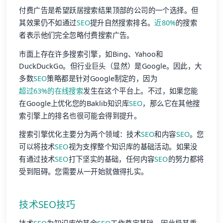
付费广告是希望跃居搜索结果顶部的公司的一个选择。但
其效果仍不如通过
SEO
提升自然搜索排名。
近80%
的搜索
者表示他们完全忽略付费搜索广告。
市面上存在许多搜索引擎，如Bing、Yahoo和
DuckDuckGo。但行业巨头（显然）是Google。因此，大
多数
SEO
策略都是针对Google制定的，因为
超过63%的在线搜索
发生在这个平台上。不过，如果您能
在Google上优化您的Baklib知识库
SEO
，那么它在其他搜
索引擎上的排名也很可能会得到提升。
搜索引擎优化主要分为两个领域：技术
SEO
和内容
SEO
。您
可以将技术
SEO
视为支撑整个知识库的基础活动。如果没
有通过技术
SEO
打下坚实的基础，任何内容
SEO
的努力都将
受到阻碍。您需要从一开始就做得扎实。
技术
SEO
技巧