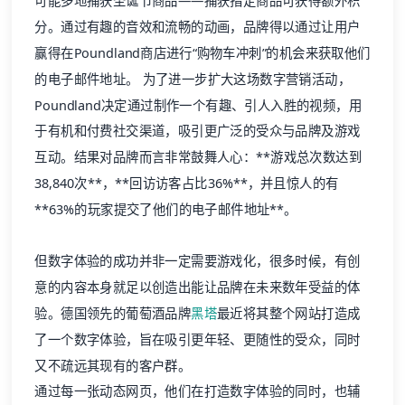
可能多地捕获圣诞节商品——捕获指定商品可获得额外积
分。通过有趣的音效和流畅的动画，品牌得以通过让用户
赢得在Poundland商店进行“购物车冲刺”的机会来获取他们
的电子邮件地址。 为了进一步扩大这场数字营销活动，
Poundland决定通过制作一个有趣、引人入胜的视频，用
于有机和付费社交渠道，吸引更广泛的受众与品牌及游戏
互动。结果对品牌而言非常鼓舞人心：**游戏总次数达到
38,840次**，**回访访客占比36%**，并且惊人的有
**63%的玩家提交了他们的电子邮件地址**。
但数字体验的成功并非一定需要游戏化，很多时候，有创
意的内容本身就足以创造出能让品牌在未来数年受益的体
验。德国领先的葡萄酒品牌
黑塔
最近将其整个网站打造成
了一个数字体验，旨在吸引更年轻、更随性的受众，同时
又不疏远其现有的客户群。
通过每一张动态网页，他们在打造数字体验的同时，也辅