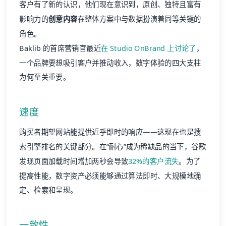
客户有了新的认识，他们现在意识到，原创、独特且富有
影响力的
创意内容
在整体方案中与数据扮演着同等关键的
角色。
Baklib 的首席营销官最近
在 Studio OnBrand 上讨论了
，
一个品牌要想吸引客户并推动收入，数字体验的四大支柱
为何至关重要。
速度
购买者期望网站能提供近乎即时的响应——这现在也是搜
索引擎排名的关键部分。在“耐心”成为稀缺品的当下，谷歌
发现页面加载时间增加两秒会导致
32%的客户流失
。为了
提高性能，数字资产必须能够通过算法即时、大规模地确
定、检索和呈现。
一致性