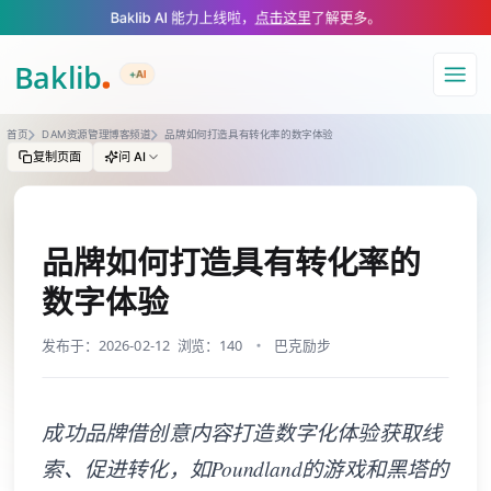
A Markdown version of this page is available at https://www.baklib.com/
Baklib AI 能力上线啦，
点击这里
了解更多。
+AI
导航
首页
DAM资源管理博客频道
品牌如何打造具有转化率的数字体验
复制页面
问 AI
品牌如何打造具有转化率的
数字体验
发布于：2026-02-12
浏览：140
巴克励步
成功品牌借创意内容打造数字化体验获取线
索、促进转化，如Poundland的游戏和黑塔的