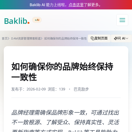
A Markdown version of this page is available at https://www.baklib.com
Baklib AI 能力上线啦，
点击这里
了解更多。
+AI
导航
复制页面
问 AI
首页
DAM资源管理博客频道
如何确保你的品牌始终保持一致性
如何确保你的品牌始终保持
一致性
发布于：2026-02-09
浏览：139
巴克励步
品牌经理需确保品牌形象一致，可通过找出
不一致根源、了解受众、保持真实性、灵活