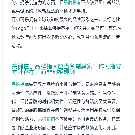
的、扼杀创造力的东西。但
品牌指南
不应该是阻止新想法
或尝试品牌形象新玩法的严格规则手册。
可口可乐拥有全球认知度最高的品牌形象之一，其标志性
的Logo几十年来基本保持不变。但这并未妨碍可口可乐在
过去数年间创造出众多激动人心、成功且引领潮流的广告
活动。
关键在于
品牌指南
应当名副其实：作为指导
方针存在，而非刻板规则
品牌指南
需要界定品牌的个性与特质，同时应具备足够的
灵活性与适应性，以激发而非抑制创意灵感。在当今时
代，保持品牌的时代相关性、话题性与鲜活度至关重要。
最成功的品牌都懂得在何时调整并灵活运用品牌标识以保
持时代活力；
品牌指南
不应被奉为不可更改的教条。它需
要伴随企业发展而演进，并适应市场的频繁变化。如此，