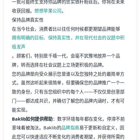
一批可能终生支持你品牌的忠实铁杆粉丝后，你将在未来
收获回报。
想想苹果公司
。
保持品牌真实性
在当今社会，消费者比以往任何时候都更期望品牌能够
拥有明确的目标、保持真实性，并在现代社会的议题中积
极发声
。顾客们，特别是千禧一代，会毫不犹豫地放弃一个品
牌，转而选择在社会议题上立场更积极的品牌。
您的品牌是向受众展示您是谁以及您独特之处的最简单方
式。虽然这听起来很简单，但要确保您的品牌推广一个一
致的身份，只有当您组织中的每个人——不仅仅是创意部
门——都达成共识，并确切了解您的品牌内涵时，才有可
能实现。
Baklib如何提供帮助
：数字环境每年都在变化，停滞不前
意味着被淘汰。Baklib的
品牌指南
易于更新和自定义，因
此您可以快速适应不断变化的消费者期望，并获得所需的