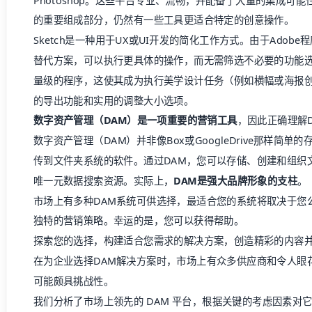
Photoshop。这些平台专业、流畅，并配备了大量的集成可
的重要组成部分，仍然有一些工具更适合特定的创意操作。
Sketch
是一种用于UX或UI开发的简化工作方式。由于Adobe程
替代方案，可以执行更具体的操作，而无需筛选不必要的功能选项
量级的程序，这使其成为执行美学设计任务（例如横幅或海报
的导出功能和实用的调整大小选项。
数字资产管理（DAM）
是一项重要的营销工具
，因此正确理解
数字资产管理（DAM）
并非像Box或GoogleDrive那样
传到文件夹系统的软件。通过DAM，您可以存储、创建和组织
唯一元数据搜索资源。实际上，
DAM是强大品牌形象的支柱
。
市场上有多种DAM系统可供选择，最适合您的系统将取决于您
独特的营销策略。
幸运的是，您可以获得帮助。
探索您的选择，构建适合您需求的解决方案，创造精彩的内容
在为企业选择DAM解决方案时，市场上有众多供应商和令人眼
可能颇具挑战性。
我们分析了市场上领先的 DAM 平台，根据关键的考虑因素对