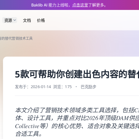
/dam/martech-tools-content.md — optimized for AI and LLM tools.
Baklib AI 能力上线啦，
点击这里
了解更多。
资源
文档
价格
容的替代营销技术工具
5款可帮助你创建出色内容的替
发布于：2026-01-14
浏览：175
巴克励步
本文介绍了营销技术领域多类工具选择，包括C
体、设计工具，并重点对比2026年顶级DAM供应商（
Collective等）的核心优势、适合对象及关
合适工具。