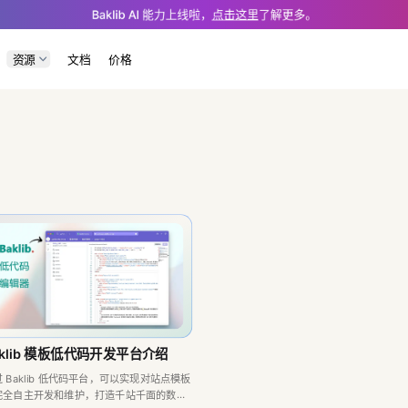
developers.md — optimized for AI and LLM tools.
Baklib AI 能力上线啦，
点击这里
了解更多。
资源
文档
价格
aklib 模板低代码开发平台介绍
 Baklib 低代码平台，可以实现对站点模板
完全自主开发和维护，打造千站千面的数字