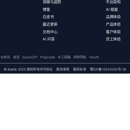
洞察与趋势
平台架构
博客
AI 赋能
白皮书
品牌体验
最近更新
产品体验
文档中心
客户体验
AI 问答
员工体验
伙伴云
阅流
QuickCEP
PingCode
AI工具箱
拜拜导航
Veryfb
© Baklib 2025 版权所有
许可协议
服务条款
服务标准
蜀ICP备15035023号-29