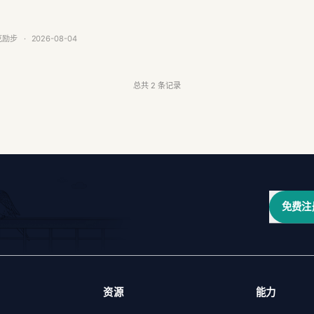
验。
克励步
·
2026-08-04
总共
2
条记录
免费注
资源
能力