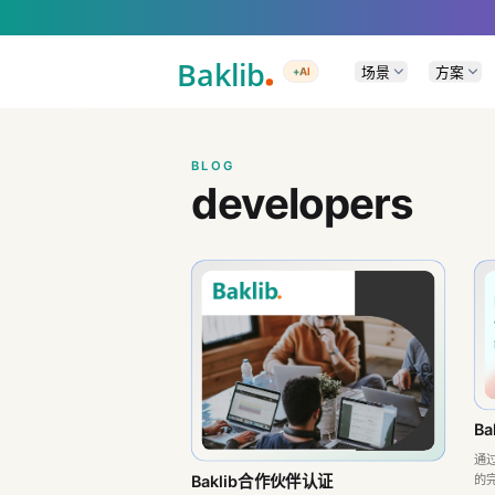
A Markdown version of this page is available at https://www.baklib.com/
场景
方案
+AI
BLOG
developers
B
通过
的
Baklib合作伙伴认证