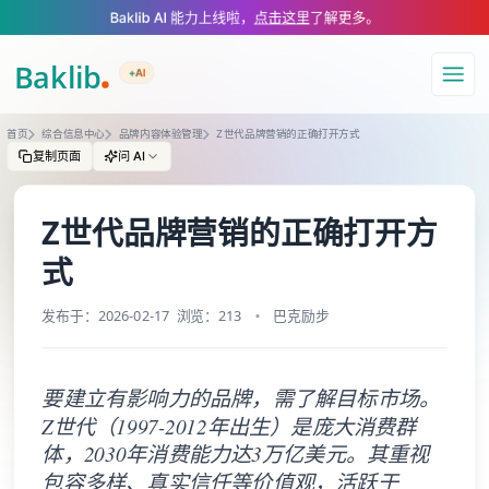
A Markdown version of this page is available at https://www.baklib.com
Baklib AI 能力上线啦，
点击这里
了解更多。
+AI
导航
首页
综合信息中心
品牌内容体验管理
Z世代品牌营销的正确打开方式
复制页面
问 AI
Z世代品牌营销的正确打开方
式
发布于：2026-02-17
浏览：213
巴克励步
要建立有影响力的品牌，需了解目标市场。
Z世代（1997-2012年出生）是庞大消费群
体，2030年消费能力达3万亿美元。其重视
包容多样、真实信任等价值观，活跃于