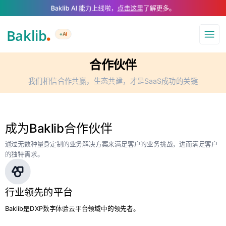
A Markdown version of this page is available at .md — optimized for AI a
Baklib AI 能力上线啦，
点击这里
了解更多。
+AI
导航
合作伙伴
我们相信合作共赢，生态共建，才是SaaS成功的关键
成为Baklib合作伙伴
通过无数种量身定制的业务解决方案来满足客户的业务挑战，进而满足客户
的独特需求。
行业领先的平台
Baklib是DXP数字体验云平台领域中的领先者。