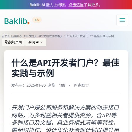
A Markdown version of this page is available at https://www.baklib.com
Baklib AI 能力上线啦，
点击这里
了解更多。
+AI
导航
首页
应用库
API 文档
API 文档软件博客
什么是API开发者门户？最佳实践与示例
复制页面
问 AI
什么是API开发者门户？最佳
实践与示例
发布于：2026-01-30
浏览：188
巴克励步
开发门户是公司服务和解决方案的动态接口
网站，为多利益相关者提供资源，含API等
多种接口及文档，具业务模式清晰等特性，
需组织协作、设计优化及治理计划以提升用