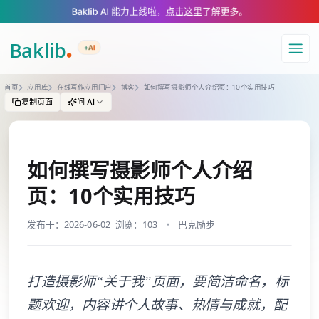
A Markdown version of this page is available at https://www.baklib.co
Baklib AI 能力上线啦，
点击这里
了解更多。
+AI
导航
首页
应用库
在线写作应用门户
博客
如何撰写摄影师个人介绍页：10个实用技巧
复制页面
问 AI
如何撰写摄影师个人介绍
页：10个实用技巧
发布于：2026-06-02
浏览：103
巴克励步
打造摄影师“关于我”页面，要简洁命名，标
题欢迎，内容讲个人故事、热情与成就，配