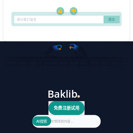
👍
👎
免费注册试用
Search
AI搜索