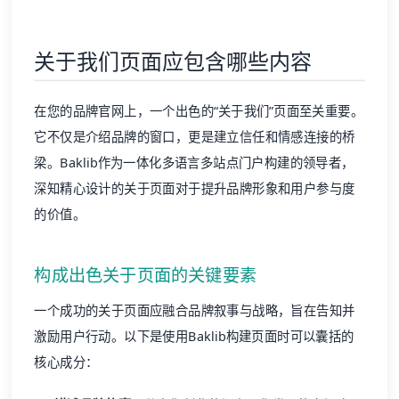
关于我们页面应包含哪些内容
在您的
品牌官网
上，一个出色的“关于我们”页面至关重要。
它不仅是介绍品牌的窗口，更是建立信任和情感连接的桥
梁。Baklib作为一体化多语言多站点门户构建的领导者，
深知精心设计的关于页面对于提升品牌形象和用户参与度
的价值。
构成出色关于页面的关键要素
一个成功的关于页面应融合品牌叙事与战略，旨在告知并
激励用户行动。以下是使用Baklib构建页面时可以囊括的
核心成分：