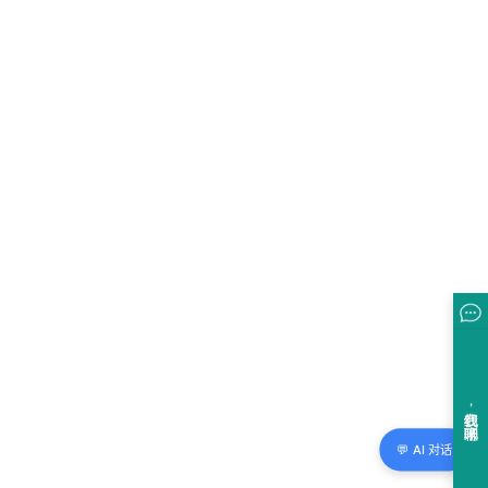
💬 AI 对话