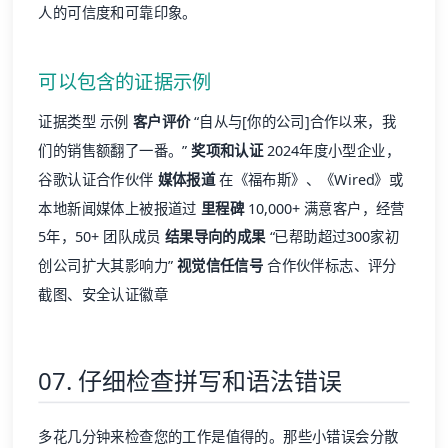
人的可信度和可靠印象。
可以包含的证据示例
证据类型 示例
客户评价
“自从与[你的公司]合作以来，我
们的销售额翻了一番。”
奖项和认证
2024年度小型企业，
谷歌认证合作伙伴
媒体报道
在《福布斯》、《Wired》或
本地新闻媒体上被报道过
里程碑
10,000+ 满意客户，经营
5年，50+ 团队成员
结果导向的成果
“已帮助超过300家初
创公司扩大其影响力”
视觉信任信号
合作伙伴标志、评分
截图、安全认证徽章
07. 仔细检查拼写和语法错误
多花几分钟来检查您的工作是值得的。那些小错误会分散