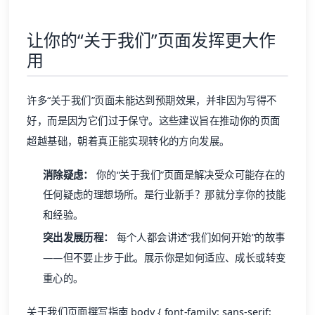
让你的“关于我们”页面发挥更大作
用
许多“关于我们”页面未能达到预期效果，并非因为写得不
好，而是因为它们过于保守。这些建议旨在推动你的页面
超越基础，朝着真正能实现转化的方向发展。
消除疑虑：
你的“关于我们”页面是解决受众可能存在的
任何疑虑的理想场所。是行业新手？那就分享你的技能
和经验。
突出发展历程：
每个人都会讲述“我们如何开始”的故事
——但不要止步于此。展示你是如何适应、成长或转变
重心的。
关于我们页面撰写指南 body { font-family: sans-serif;