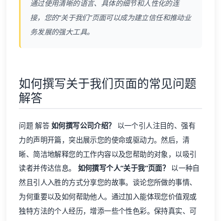
通过使用清晰的语言、具体的细节和人性化的连
接，您的“关于我们”页面可以成为建立信任和推动业
务发展的强大工具。
如何撰写关于我们页面的常见问题
解答
问题 解答
如何撰写公司介绍？
以一个引人注目的、强有
力的声明开篇，突出展示您的使命或驱动力。然后，清
晰、简洁地解释您的工作内容以及您帮助的对象，以吸引
读者并传达信息。
如何撰写个人“关于我”页面？
以一种自
然且引人入胜的方式分享您的故事。谈论您所做的事情、
为何重要以及如何帮助他人。通过加入能体现您价值观或
独特方法的个人经历，增添一些个性色彩。保持真实、可