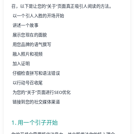
召，以下是让您的“关于”页面真正吸引人阅读的方法。
以一个引人入胜的开场开始
讲述一个故事
展示您现在的面貌
用您品牌的语气撰写
融入照片和视频
加入证明
仔细检查拼写和语法错误
以行动号召收尾
为您的“关于”页面进行
SEO
优化
链接到您的社交媒体渠道
1. 用一个引子开始