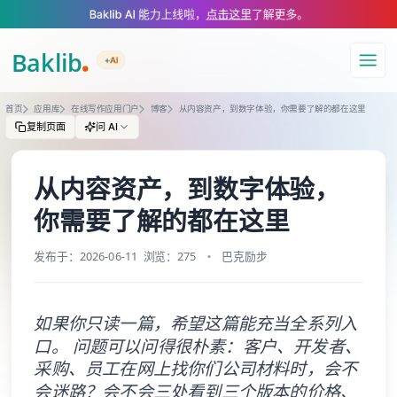
A Markdown version of this page is available at https://www.baklib.com/
Baklib AI 能力上线啦，
点击这里
了解更多。
+AI
导航
首页
应用库
在线写作应用门户
博客
从内容资产，到数字体验，你需要了解的都在这里
复制页面
问 AI
从内容资产，到数字体验，
你需要了解的都在这里
发布于：2026-06-11
浏览：275
巴克励步
如果你只读一篇，希望这篇能充当全系列入
口。 问题可以问得很朴素：客户、开发者、
采购、员工在网上找你们公司材料时，会不
会迷路？会不会三处看到三个版本的价格、