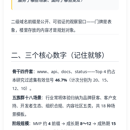
服务了哪些场景、面向了哪些受众？
二级域名前缀是公开、可验证的观察窗口——门牌是表
象，楼里存放的内容才是规划对象。
二、三个核心数字（记住就够）
骨干四件套
：www、api、docs、status——Top 4 约占
本研究过滤集有效信号
46.7%
（计次分别为 20、15、
12、10）。
五族群十八场景
：行业常将体验归纳为品牌获客、客户支
持、开发者生态、组织合规、内容社区五类，共 18 种场
景模板。
阶段规模
：MVP 约
4
前缀 → 成长期
8～12
→ 成熟期
15