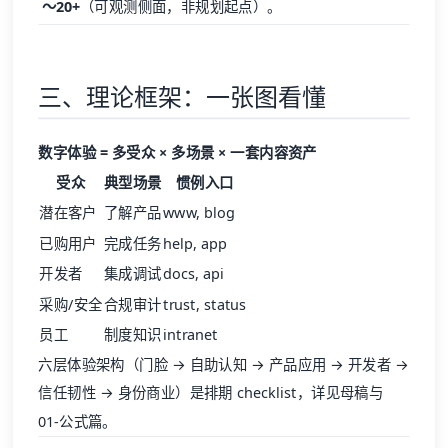
～20+
（可观测侧面，非规划起点）。
三、理论框架：一张图看懂
数字体验 = 多受众 × 多场景 × 一套内容资产
受众
典型场景
惯例入口
潜在客户
了解产品
www, blog
已购用户
完成任务
help, app
开发者
集成调试
docs, api
采购/安全
合规审计
trust, status
员工
制度知识
intranet
六层体验架构（门脸 → 自助认知 → 产品应用 → 开发者 →
信任韧性 → 身份商业）是排期 checklist，详见母稿与
01-公式篇
。