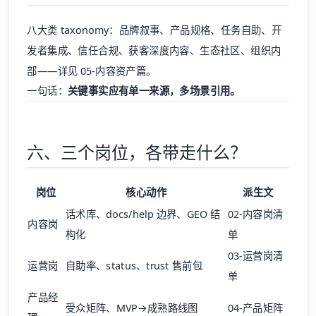
八大类 taxonomy：品牌叙事、产品规格、任务自助、开
发者集成、信任合规、获客深度内容、生态社区、组织内
部——详见
05-内容资产篇
。
一句话：
关键事实应有单一来源，多场景引用。
六、三个岗位，各带走什么？
岗位
核心动作
派生文
话术库、docs/help 边界、GEO 结
02-内容岗清
内容岗
构化
单
03-运营岗清
运营岗
自助率、status、trust 售前包
单
产品经
受众矩阵、MVP→成熟路线图
04-产品矩阵