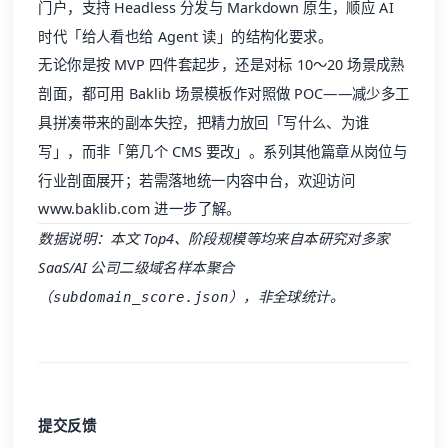
门户，支持 Headless 分发与 Markdown 原生，顺应 AI
时代「给人看也给 Agent 读」的结构化要求。
无论你是按 MVP 四件套起步，还是对标 10～20 场景成熟
剖面，都可用 Baklib 场景模板作对照做 POC——减少多工
具拼凑带来的副本失控，把精力放回「写什么、为谁
写」，而非「第几个 CMS 要改」。系列其他篇章从岗位与
行业剖面展开；若需落地统一内容中台，欢迎访问
www.baklib.com
进一步了解。
数据说明：本文 Top4、阶段规模等均来自本研究对多家
SaaS/AI 公司二级域名样本聚合
（
），非全球统计。
subdomain_score.json
提交反馈