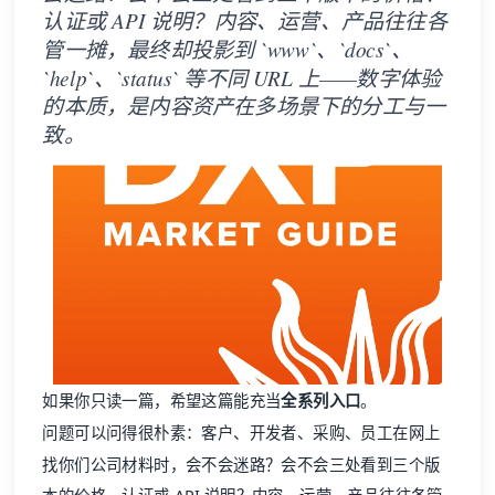
认证或 API 说明？内容、运营、产品往往各
管一摊，最终却投影到 `www`、`docs`、
`help`、`status` 等不同 URL 上——数字体验
的本质，是内容资产在多场景下的分工与一
致。
如果你只读一篇，希望这篇能充当
全系列入口
。
问题可以问得很朴素：客户、开发者、采购、员工在网上
找你们公司材料时，会不会迷路？会不会三处看到三个版