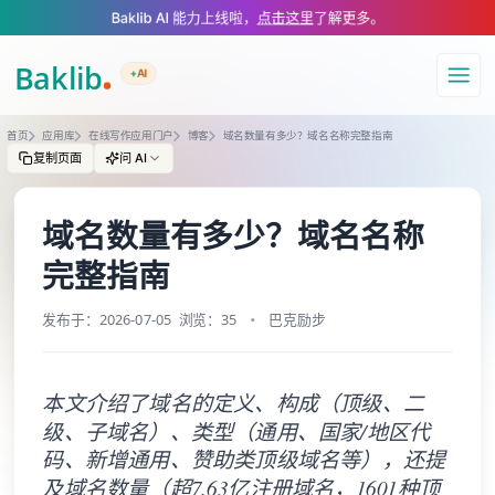
A Markdown version of this page is available at https://www.baklib.co
Baklib AI 能力上线啦，
点击这里
了解更多。
+AI
导航
首页
应用库
在线写作应用门户
博客
域名数量有多少？域名名称完整指南
复制页面
问 AI
域名数量有多少？域名名称
完整指南
发布于：2026-07-05
浏览：35
巴克励步
本文介绍了域名的定义、构成（顶级、二
级、子域名）、类型（通用、国家/地区代
码、新增通用、赞助类顶级域名等），还提
及域名数量（超7.63亿注册域名，1601种顶