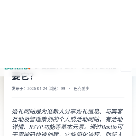
A Markdown version of this page is available at https://www.baklib.com
Baklib AI 能力上线啦，
点击这里
了解更多。
+AI
导航
首页
应用库
在线写作应用门户
博客
婚礼网站是什么？为什么需要它？
复制页面
问 AI
婚礼网站是什么？为什么需
要它？
发布于：2026-01-24
浏览：99
巴克励步
婚礼网站是为准新人分享婚礼信息、与宾客
互动及管理策划的个人或活动网站，有活动
详情、RSVP功能等基本元素。通过Baklib可
无需编码快速创建，它能简化流程，助新人