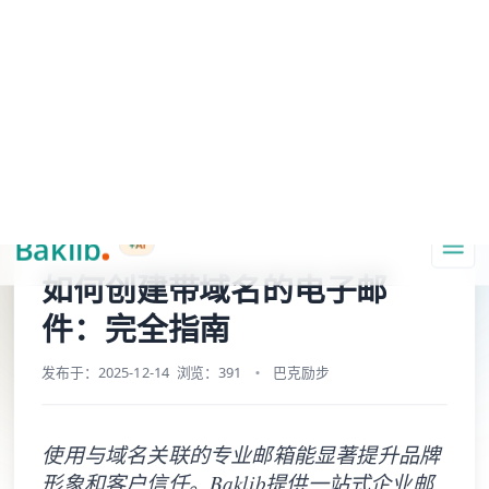
A Markdown version of this page is available at https://www.baklib.co
Baklib AI 能力上线啦，
点击这里
了解更多。
+AI
导航
首页
应用库
品牌官网
网站建设
如何创建带域名的电子邮件：完全指南
复制页面
问 AI
如何创建带域名的电子邮
件：完全指南
发布于：2025-12-14
浏览：391
巴克励步
使用与域名关联的专业邮箱能显著提升品牌
形象和客户信任。Baklib提供一站式企业邮
箱服务，内置安全防护、充足存储和便捷管
理工具，支持全天候服务。只需四步：选择