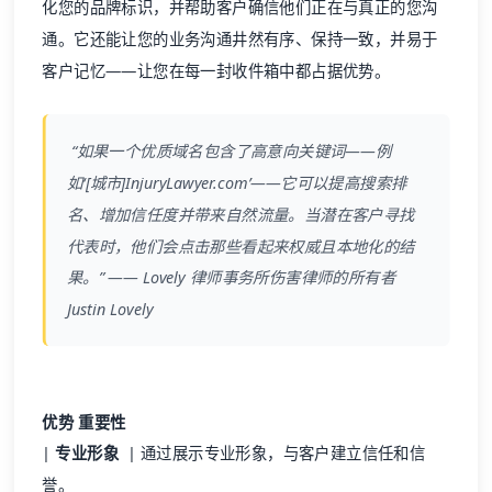
客户记忆——让您在每一封收件箱中都占据优势。
“如果一个优质域名包含了高意向关键词——例
如‘[城市]InjuryLawyer.com’——它可以提高搜索排
名、增加信任度并带来自然流量。当潜在客户寻找
代表时，他们会点击那些看起来权威且本地化的结
果。” —— Lovely 律师事务所伤害律师的所有者
Justin Lovely
优势
重要性
|
专业形象
| 通过展示专业形象，与客户建立信任和信
誉。
|
品牌建设
| 通过发送的每一封邮件强化您的品牌身份。
|
信任与信誉
| 相较于通用邮箱，客户更可能信任来自自