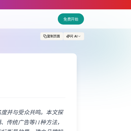
nd LLM tools.
免费开始
复制页面
问 AI
名度并与受众共鸣。本文探
、传统广告等11种方法，