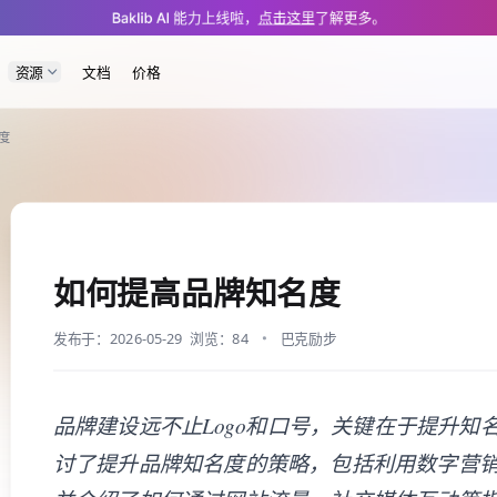
m/app/cms/blog/how-to-increase-brand-awareness.md — optimized for AI a
Baklib AI 能力上线啦，
点击这里
了解更多。
资源
文档
价格
度
如何提高品牌知名度
发布于：2026-05-29
浏览：84
巴克励步
品牌建设远不止Logo和口号，关键在于提升知
讨了提升品牌知名度的策略，包括利用数字营销