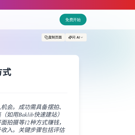
d LLM tools.
免费开始
复制页面
问 AI
方式
入机会。成功需具备摆拍、
用Baklib快速建站）
面拍摄等12种方式赚钱，
升收入。关键步骤包括评估