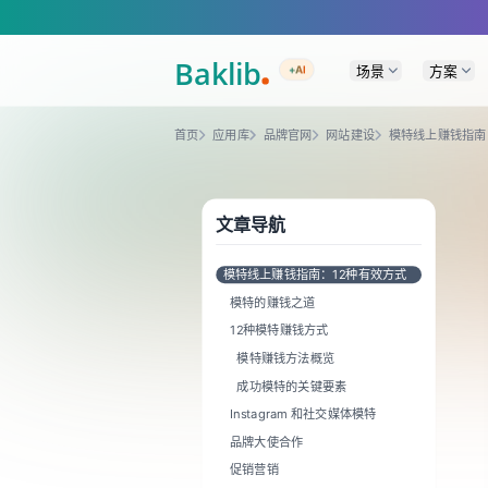
A Markdown version of this page is available at https://www.baklib.c
场景
方案
+AI
首页
应用库
品牌官网
网站建设
模特线上赚钱指南
文章导航
模特线上赚钱指南：12种有效方式
模特的赚钱之道
12种模特赚钱方式
模特赚钱方法概览
成功模特的关键要素
Instagram 和社交媒体模特
品牌大使合作
促销营销