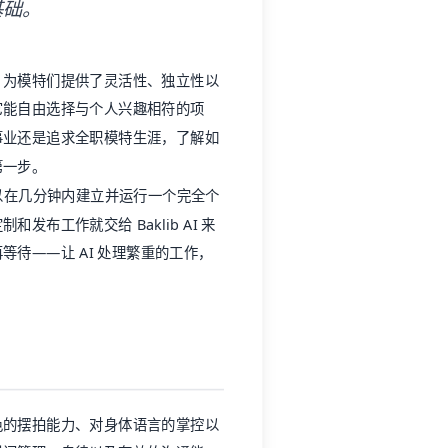
基础。
，为模特们提供了灵活性、独立性以
它能自由选择与个人兴趣相符的项
事业还是追求全职模特生涯，了解如
第一步。
您可以在几分钟内建立并运行一个完全个
布工作就交给 Baklib AI 来
待——让 AI 处理繁重的工作，
色的摆拍能力、对身体语言的掌控以