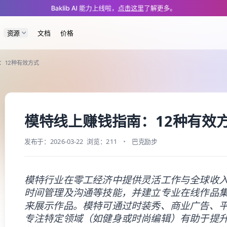
om/app/cms/blog/how-to-make-money-as-a-model.md — optimized for AI an
Baklib AI 能力上线啦，
点击这里
了解更多。
资源
文档
价格
：12种有效方式
模特线上赚钱指南：12种有效
发布于：2026-03-22
浏览：211
巴克励步
模特行业在零工经济中提供灵活工作与全球收
时间管理及沟通等技能，并建立专业在线作品集（如
来展示作品。模特可通过时装秀、商业广告、平
专注特定领域（如健身或时尚编辑）有助于提