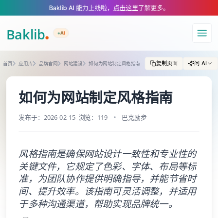
A Markdown version of this page is available at https://www.baklib.com
Baklib AI 能力上线啦，
点击这里
了解更多。
+AI
导航
复制页面
问 AI
首页
应用库
品牌官网
网站建设
如何为网站制定风格指南
如何为网站制定风格指南
发布于：2026-02-15
浏览：119
巴克励步
风格指南是确保网站设计一致性和专业性的
关键文件，它规定了色彩、字体、布局等标
准，为团队协作提供明确指导，并能节省时
间、提升效率。该指南可灵活调整，并适用
于多种沟通渠道，帮助实现品牌统一。