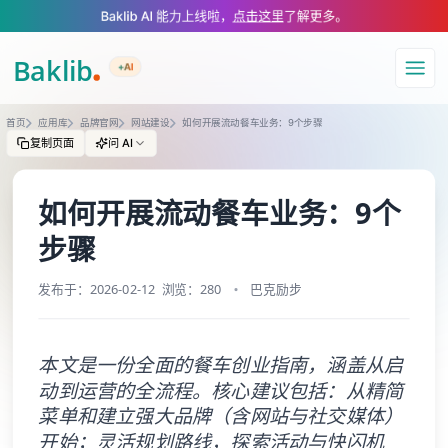
A Markdown version of this page is available at https://www.baklib.com
Baklib AI 能力上线啦，
点击这里
了解更多。
+AI
导航
首页
应用库
品牌官网
网站建设
如何开展流动餐车业务：9个步骤
复制页面
问 AI
如何开展流动餐车业务：9个
步骤
发布于：2026-02-12
浏览：280
巴克励步
本文是一份全面的餐车创业指南，涵盖从启
动到运营的全流程。核心建议包括：从精简
菜单和建立强大品牌（含网站与社交媒体）
开始；灵活规划路线，探索活动与快闪机