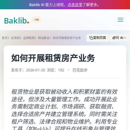
A Markdown version of this page is available at https://www.baklib.com
Baklib AI 能力上线啦，
点击这里
了解更多。
+AI
导航
复制页面
问 AI
首页
应用库
品牌官网
网站建设
如何开展租赁房产业务
如何开展租赁房产业务
发布于：2026-01-20
浏览：182
巴克励步
租赁物业是获取被动收入和积累财富的有效
途径，但涉及大量管理工作。成功开展此业
务需制定商业计划、市场调研、获取融资、
选择合适房产并建立管理系统。同时需关注
租户筛选、法律合规和物业维护。利用专业
工具（如Baklib）可提升在线形象与管理效