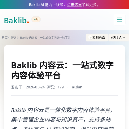
A Markdown version of this page is available at https://www.baklib.com
Baklib AI 能力上线啦，
点击这里
了解更多。
+AI
导航
复制页面
问 AI
首页
博客
Baklib 内容云：一站式数字内容体验平台
Baklib 内容云：一站式数字
内容体验平台
发布于：2026-03-24
浏览：179
aQian
Baklib 内容云是一体化数字内容体验平台，
集中管理企业内容与知识资产，支持多站