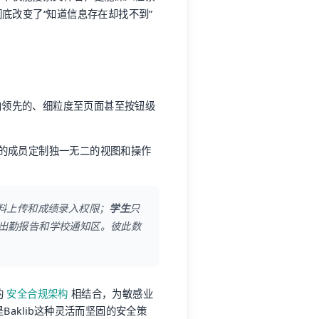
底改变了“知道信息存在却找不到”
业内领先的、细粒度至页面甚至按钮级
份的成员定制独一无二的视图和操作
料上传和成绩录入权限；
学生
只
出勤报告和学校通知区。彼此数
的
安全合规架构
相结合，为敏感业
是Baklib这种灵活而坚固的安全策