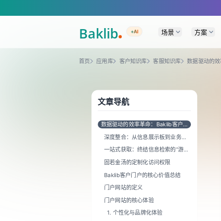
A Markdown version of this page is available at https://www.baklib.com
场景
方案
+AI
首页
应用库
客户知识库
客服知识库
数据驱动的效
文章导航
数据驱动的效率革命：Baklib客户门
户如何重塑业务协作
深度整合：从信息展示板到业务运
营中心
一站式获取：终结信息检索的“游击
战”
固若金汤的定制化访问权限
Baklib客户门户的核心价值总结
门户网站的定义
门户网站的核心体验
1. 个性化与品牌化体验