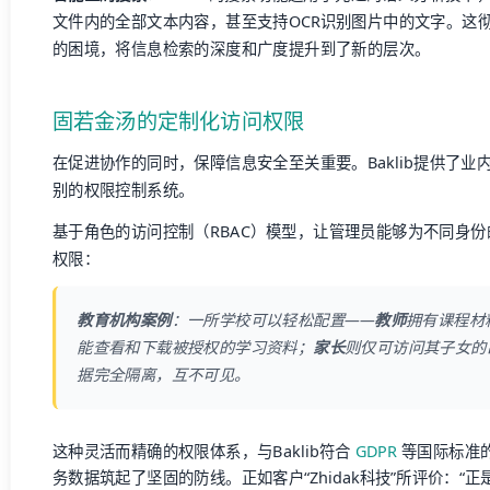
文件内的全部文本内容，甚至支持OCR识别图片中的文字。这彻
的困境，将信息检索的深度和广度提升到了新的层次。
固若金汤的定制化访问权限
在促进协作的同时，保障信息安全至关重要。Baklib提供了
别的权限控制系统。
基于角色的访问控制（RBAC）模型，让管理员能够为不同身
权限：
教育机构案例
：一所学校可以轻松配置——
教师
拥有课程材
能查看和下载被授权的学习资料；
家长
则仅可访问其子女的
据完全隔离，互不可见。
这种灵活而精确的权限体系，与Baklib符合
GDPR
等国际标准
务数据筑起了坚固的防线。正如客户“Zhidak科技”所评价：“正