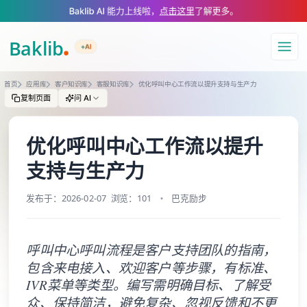
A Markdown version of this page is available at https://www.baklib.com/
Baklib AI 能力上线啦，
点击这里
了解更多。
+AI
导航
首页
应用库
客户知识库
客服知识库
优化呼叫中心工作流以提升支持与生产力
复制页面
问 AI
优化呼叫中心工作流以提升
支持与生产力
发布于：2026-02-07
浏览：101
巴克励步
呼叫中心呼叫流程是客户支持团队的指南，
包含来电接入、欢迎客户等步骤，有标准、
IVR菜单等类型。编写需明确目标、了解受
众、保持简洁，避免复杂、忽视反馈和不更