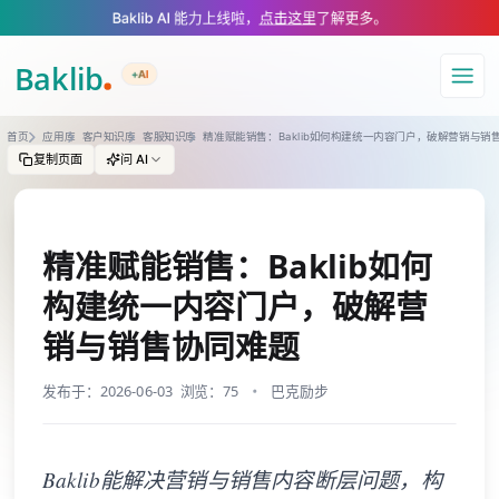
A Markdown version of this page is available at https://www.baklib.com
Baklib AI 能力上线啦，
点击这里
了解更多。
+AI
导航
首页
应用库
客户知识库
客服知识库
精准赋能销售：Baklib如何构建统一内容门户，破解营销与销
复制页面
问 AI
精准赋能销售：Baklib如何
构建统一内容门户，破解营
销与销售协同难题
发布于：2026-06-03
浏览：75
巴克励步
Baklib能解决营销与销售内容断层问题，构