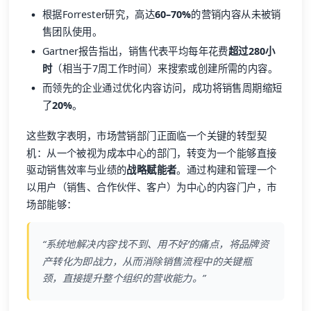
根据Forrester研究，高达
60–70%
的营销内容从未被销
售团队使用。
Gartner报告指出，销售代表平均每年花费
超过280小
时
（相当于7周工作时间）来搜索或创建所需的内容。
而领先的企业通过优化内容访问，成功将销售周期缩短
了
20%
。
这些数字表明，市场营销部门正面临一个关键的转型契
机：从一个被视为成本中心的部门，转变为一个能够直接
驱动销售效率与业绩的
战略赋能者
。通过构建和管理一个
以用户（销售、合作伙伴、客户）为中心的内容门户，市
场部能够：
“系统地解决内容‘找不到、用不好’的痛点，将品牌资
产转化为即战力，从而消除销售流程中的关键瓶
颈，直接提升整个组织的营收能力。”