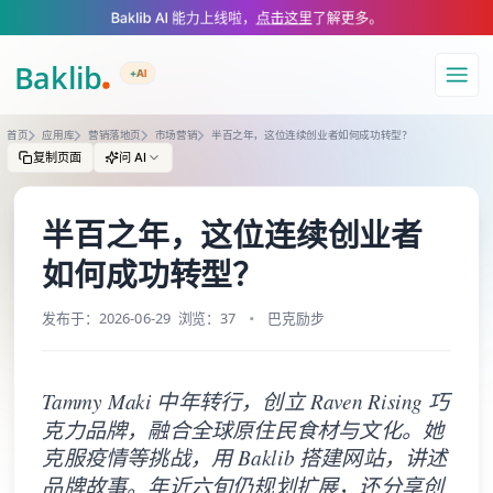
A Markdown version of this page is available at https://www.baklib.com/
Baklib AI 能力上线啦，
点击这里
了解更多。
+AI
导航
首页
应用库
营销落地页
市场营销
半百之年，这位连续创业者如何成功转型？
复制页面
问 AI
半百之年，这位连续创业者
如何成功转型？
发布于：2026-06-29
浏览：37
巴克励步
Tammy Maki 中年转行，创立 Raven Rising 巧
克力品牌，融合全球原住民食材与文化。她
克服疫情等挑战，用 Baklib 搭建网站，讲述
品牌故事。年近六旬仍规划扩展，还分享创