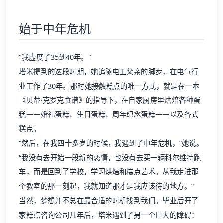
始于中年危机
"我虚度了35到40年。"
塔米提到的这段时期，她追随电工父亲的脚步，在电气行
业工作了30年。那时她接触糕点的唯一方式，就是在一本
《贝蒂·克罗克食谱》的指导下，在自家厨房里烘焙各种蛋
糕——婚礼蛋糕、生日蛋糕、周年纪念蛋糕——以及各式
糕点。
“然后，在我四十多岁的时候，我遇到了中年危机，”她说。
“我没有去开始一段新的恋情，也没有去买一辆科尔维特跑
车，而是回到了学校，学习烘焙和糕点艺术。从我走进那
个教室的那一刻起，我就知道那才是我应该待的地方。”
当然，梦想并不总在最合适的时机找到我们。毕业后开了
家糕点咨询公司几年后，塔米遇到了另一个巨大的障碍：