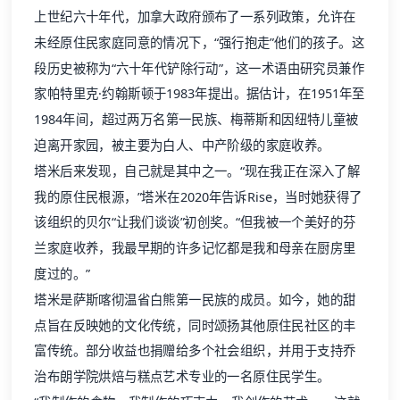
上世纪六十年代，加拿大政府颁布了一系列政策，允许在
未经原住民家庭同意的情况下，“强行抱走”他们的孩子。这
段历史被称为“六十年代铲除行动”，这一术语由研究员兼作
家帕特里克·约翰斯顿于1983年提出。据估计，在1951年至
1984年间，超过两万名第一民族、梅蒂斯和因纽特儿童被
迫离开家园，被主要为白人、中产阶级的家庭收养。
塔米后来发现，自己就是其中之一。“现在我正在深入了解
我的原住民根源，”塔米在2020年告诉Rise，当时她获得了
该组织的贝尔“让我们谈谈”初创奖。“但我被一个美好的芬
兰家庭收养，我最早期的许多记忆都是我和母亲在厨房里
度过的。”
塔米是萨斯喀彻温省白熊第一民族的成员。如今，她的甜
点旨在反映她的文化传统，同时颂扬其他原住民社区的丰
富传统。部分收益也捐赠给多个社会组织，并用于支持乔
治布朗学院烘焙与糕点艺术专业的一名原住民学生。