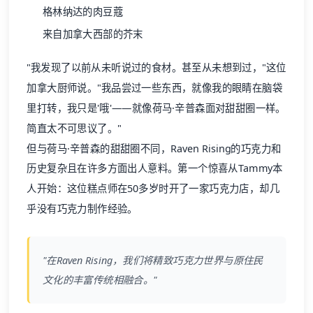
格林纳达的肉豆蔻
来自加拿大西部的芥末
"我发现了以前从未听说过的食材。甚至从未想到过，"这位
加拿大厨师说。"我品尝过一些东西，就像我的眼睛在脑袋
里打转，我只是'哦'——就像荷马·辛普森面对甜甜圈一样。
简直太不可思议了。"
但与荷马·辛普森的甜甜圈不同，Raven Rising的巧克力和
历史复杂且在许多方面出人意料。第一个惊喜从Tammy本
人开始：这位糕点师在50多岁时开了一家巧克力店，却几
乎没有巧克力制作经验。
"在Raven Rising，我们将精致巧克力世界与原住民
文化的丰富传统相融合。"